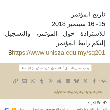
تاريخ المؤتمر
15- 16 سبتمبر 2018
للاستزادة حول المؤتمر، والتسجيل
إليكم رابط المؤتمر
8
https://www.unisza.edu.my/sq201
يجب تسجيل الدخول أو التسجيل كي تتمكن من الرد هنا.
فيسبوك
X (Twitter)
Bluesky
LinkedIn
Reddit
Pinterest
Tumblr
WhatsApp
الرابط
البريد الإلكتروني
شارك:
ملتقى المؤتمرات والندوات واللقاءات القرآنية
العربية
إتصل بنا
الشروط والقوانين
سياسة الخصوصية
مساعدة
الرئيسية
R