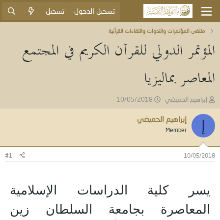
تسجيل الدخول
تسجيل
ملتقى المؤتمرات والندوات واللقاءات القرآنية
المؤتمر الدولي للقرآن الكريم في المجتمع
المعاصر بماليزيا
ب
ت
إبراهيم الحميضي
10/05/2018
ا
ا
د
ر
إبراهيم الحميضي
إ
ئ
ي
Member
ا
خ
ل
ا
م
ل
#1
10/05/2018
و
ب
ض
د
و
ء
يسر كلية الدراسات الإسلامية
ع
المعاصرة بجامعة السلطان زين