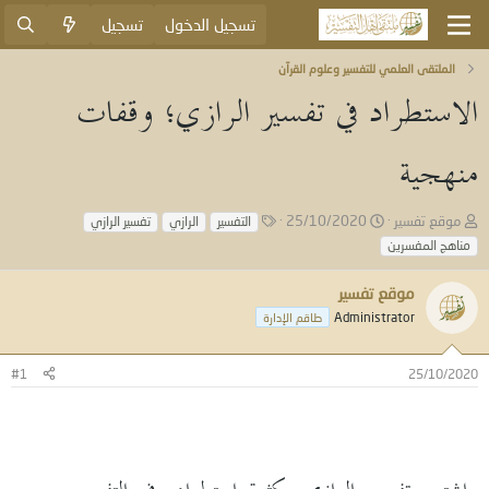
تسجيل الدخول
تسجيل
الملتقى العلمي للتفسير وعلوم القرآن
الاستطراد في تفسير الرازي؛ وقفات
منهجية
ب
ت
ا
موقع تفسير
25/10/2020
التفسير
الرازي
تفسير الرازي
ا
ا
ل
مناهج المفسرين
د
ر
و
ئ
ي
س
موقع تفسير
ا
خ
و
ل
ا
Administrator
م
طاقم الإدارة
م
ل
و
ب
#1
25/10/2020
ض
د
و
ء
ع