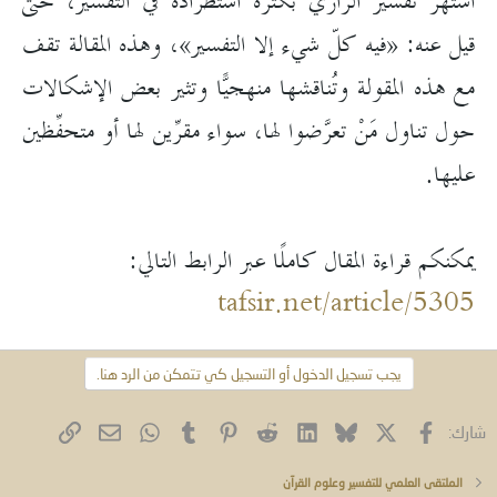
اشتهر تفسير الرازي بكثرة استطراده في التفسير، حتى
قيل عنه: «فيه كلّ شيء إلا التفسير»، وهذه المقالة تقف
مع هذه المقولة وتُناقشها منهجيًّا وتثير بعض الإشكالات
حول تناول مَنْ تعرَّضوا لها، سواء مقرِّين لها أو متحفِّظين
عليها.
يمكنكم قراءة المقال كاملًا عبر الرابط التالي:
tafsir.net/article/5305
يجب تسجيل الدخول أو التسجيل كي تتمكن من الرد هنا.
فيسبوك
X (Twitter)
Bluesky
LinkedIn
Reddit
Pinterest
Tumblr
WhatsApp
الرابط
البريد الإلكتروني
شارك:
الملتقى العلمي للتفسير وعلوم القرآن