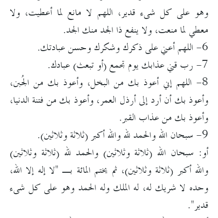
وهو على كل شىء قدير، اللهم لا مانع لما أعطيت، ولا
معطي لما منعت، ولا ينفع ذا الجد منك الجد.
6- اللهم أعني على ذكرك وشكرك وحسن عبادتك.
7- رب قني عذابك يوم تجمع (أو تبعث) عبادك.
8- اللهم إني أعوذ بك من البخل، وأعوذ بك من الجُبن،
وأعوذ بك أن أرد إلى أرذل العمر، وأعوذ بك من فتنة الدنيا،
وأعوذ بك من عذاب القبر.
9- سبحان الله والحمد لله والله أكبر (ثلاثة وثلاثين).
أو: سبحان الله (ثلاثة وثلاثين) والحمد لله (ثلاثة وثلاثين)
والله أكبر (ثلاثة وثلاثين)، ثم يختم المائة بـ "لا إله إلا الله،
وحده لا شريك له، له الملك وله الحمد وهو على كل شىء
قدير".