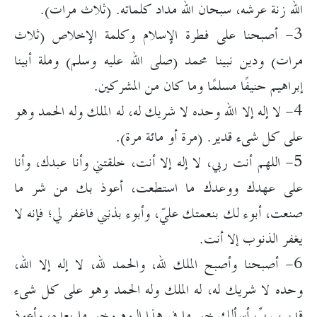
الله زنة عرشه، سبحان الله مداد كلماته. (ثلاث مرات).
3- أصبحنا على فطرة الإسلام وكلمة الإخلاص (ثلاث
مرات) ودين نبينا محمد (صلى الله عليه وسلم) وملة أبينا
إبراهيم حنيفًا مسلمًا وما كان من المشركين.
4- لا إله إلا الله وحده لا شريك له، له الملك وله الحمد وهو
على كل شىء قدير. (مرة أو مائة مرة).
5- اللهم أنت ربي، لا إله إلا أنت، خلقتني وأنا عبدك، وأنا
على عهدك ووعدك ما استطعت، أعوذ بك من شر ما
صنعت، أبوء لك بنعمتك عليّ، وأبوء بذنبي فاغفر لي؛ فإنه لا
يغفر الذنوب إلا أنت.
6- أصبحنا وأصبح الملك لله، والحمد لله، لا إله إلا الله،
وحده لا شريك له، له الملك وله الحمد وهو على كل شىء
قدير، ربِّ أسألك خير ما في هذا اليوم وخير ما بعده، وأعوذ