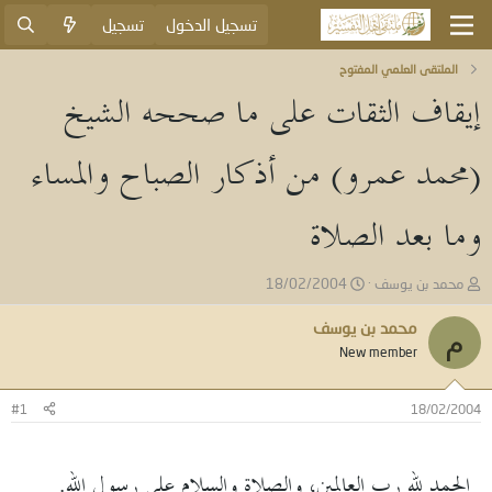
تسجيل الدخول
تسجيل
الملتقى العلمي المفتوح
إيقاف الثقات على ما صححه الشيخ
(محمد عمرو) من أذكار الصباح والمساء
وما بعد الصلاة
ب
ت
محمد بن يوسف
18/02/2004
ا
ا
د
ر
محمد بن يوسف
م
ئ
ي
New member
ا
خ
ل
ا
م
ل
#1
18/02/2004
و
ب
ض
د
و
ء
الحمد لله رب العالمين، والصلاة والسلام على رسول الله.
ع