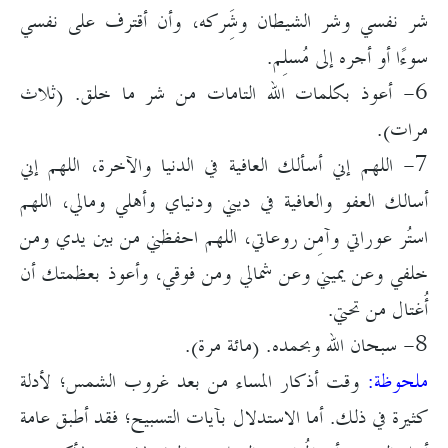
شر نفسي وشر الشيطان وشَِركه، وأن أقترف على نفسي
سوءًا أو أجره إلى مُسلِم.
6- أعوذ بكلمات الله التامات من شر ما خلق. (ثلاث
مرات).
7- اللهم إني أسألك العافية في الدنيا والآخرة، اللهم إني
أسالك العفو والعافية في ديني ودنياي وأهلي ومالي، اللهم
استُر عوراتي وآمِن روعاتي، اللهم احفظني من بين يدي ومن
خلفي وعن يميني وعن شمالي ومن فوقي، وأعوذ بعظمتك أن
أُغتال من تحتي.
8- سبحان الله وبحمده. (مائة مرة).
ملحوظة:
وقت أذكار المساء من بعد غروب الشمس؛ لأدلة
كثيرة في ذلك. أما الاستدلال بآيات التسبيح؛ فقد أطبق عامة