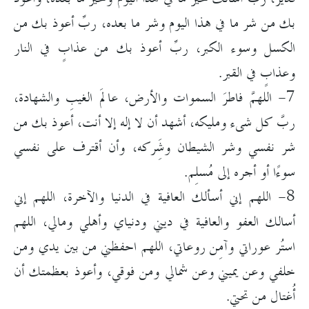
بك من شر ما في هذا اليوم وشر ما بعده، ربِّ أعوذ بك من
الكسل وسوء الكبر، ربِّ أعوذ بك من عذابٍ في النار
وعذابٍ في القبر.
7- اللهمَّ فاطرَ السموات والأرض، عالمَ الغيبِ والشهادة،
ربَّ كل شىء ومليكه، أشهد أن لا إله إلا أنت، أعوذ بك من
شر نفسي وشر الشيطان وشَِركه، وأن أقترف على نفسي
سوءًا أو أجره إلى مُسلِم.
8- اللهم إني أسألك العافية في الدنيا والآخرة، اللهم إني
أسالك العفو والعافية في ديني ودنياي وأهلي ومالي، اللهم
استُر عوراتي وآمِن روعاتي، اللهم احفظني من بين يدي ومن
خلفي وعن يميني وعن شمالي ومن فوقي، وأعوذ بعظمتك أن
أُغتال من تحتي.