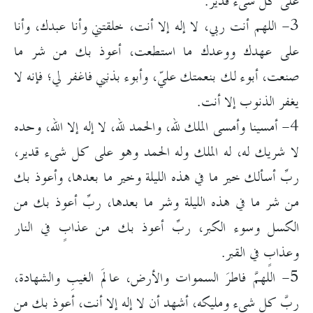
على كل شىء قدير.
3- اللهم أنت ربي، لا إله إلا أنت، خلقتني وأنا عبدك، وأنا
على عهدك ووعدك ما استطعت، أعوذ بك من شر ما
صنعت، أبوء لك بنعمتك عليّ، وأبوء بذنبي فاغفر لي؛ فإنه لا
يغفر الذنوب إلا أنت.
4- أمسينا وأمسى الملك لله، والحمد لله، لا إله إلا الله، وحده
لا شريك له، له الملك وله الحمد وهو على كل شىء قدير،
ربِّ أسألك خير ما في هذه الليلة وخير ما بعدها، وأعوذ بك
من شر ما في هذه الليلة وشر ما بعدها، ربِّ أعوذ بك من
الكسل وسوء الكبر، ربِّ أعوذ بك من عذابٍ في النار
وعذابٍ في القبر.
5- اللهمَّ فاطرَ السموات والأرض، عالمَ الغيبِ والشهادة،
ربَّ كل شىء ومليكه، أشهد أن لا إله إلا أنت، أعوذ بك من