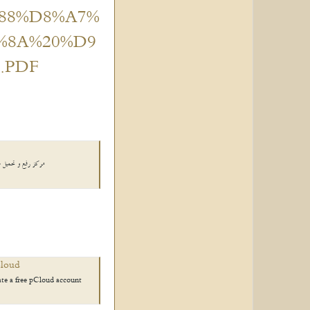
88%D8%A7%
%8A%20%D9
.PDF
مركز رفع و تحميل صو
Cloud
ate a free pCloud account!