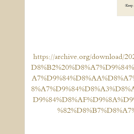
Keep 
https://archive.org/downl
D8%B2%20%D8%A7%D9%84
A7%D9%84%D8%AA%D8%A7
8%A7%D9%84%D8%A3%D8%
D9%84%D8%AF%D9%8A%D9
%82%D8%B7%D8%A7