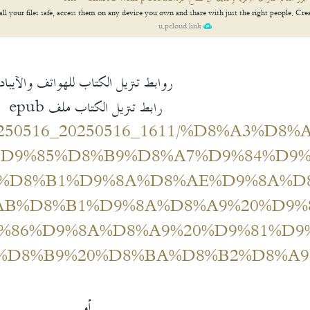
all your files safe, access them on any device you own and share with just the right people. Cre
u.pcloud.link
روابط تنزيل الكتاب للهواتف والآيباد
رابط تنزيل الكتاب ملف epub
oad/20250516_20250516_1611/%D8%A3%D
%D9%85%D8%B9%D8%A7%D9%84%D9%
%D8%B1%D9%8A%D8%AE%D9%8A%D
AB%D8%B1%D9%8A%D8%A9%20%D9%
%86%D9%8A%D8%A9%20%D9%81%D9
%D8%B9%20%D8%BA%D8%B2%D8%A9.
أو