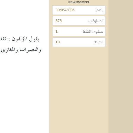
و
ء
New member
ع
إنضم
30/05/2006
المشاركات
873
مستوى التفاعل
1
يقول المؤلفون : نقد
النقاط
18
والنصيرات والمغازي و