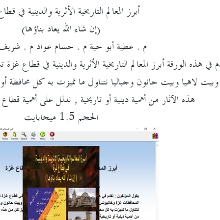
أبرز المعالم التاريخية الأثرية والدينية في قطا
(إن شاء الله يعاد بناؤها)
م . عطية أبو حية م . حسام عواد م . شري
م في هذه الورقة أبرز المعالم التاريخية الأثرية والدينية في قطاع 
بيت لاهيا وبيت حانون وجباليا نتناول ما تميزت به كل محافظة أو م
هذه الآثار من أهمية دينية أو تاريخية , ندلل على أهمية قطاع
الحجم 1.5 ميجابايت