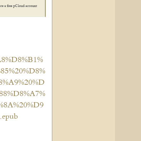
ate a free pCloud account!
8%A8%D8%B1%
85%20%D8%
8%A9%20%D
88%D8%A7%
%8A%20%D9
epub