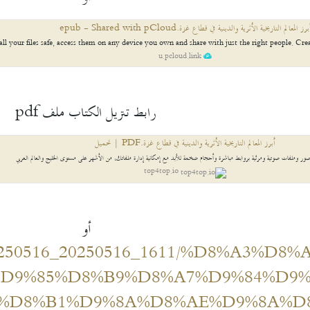
برز المعالم التاريخية الأثرية والدينية في قطاع غزة.epub - Shared with pCloud
all your files safe, access them on any device you own and share with just the right people. Cre
u.pcloud.link
رابط تنزيل الكتاب ملف pdf
أبرز المعالم التاريخية الأثرية والدينية في قطاع غزة.PDF | تحميل
ر وملفات صوتية ومرئية بروابط مباشرة وأحجام ضخمة للأبد مع إمكانية إدارة ملفاتك، من الأشهر على مستوى الخليج والعالم العربي
top4top.io
أو
oad/20250516_20250516_1611/%D8%A3%D
%D9%85%D8%B9%D8%A7%D9%84%D9%
%D8%B1%D9%8A%D8%AE%D9%8A%D