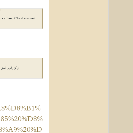
أ
ate a free pCloud account!
مركز رفع و تحميل صو
8%A8%D8%B1%
85%20%D8%
8%A9%20%D