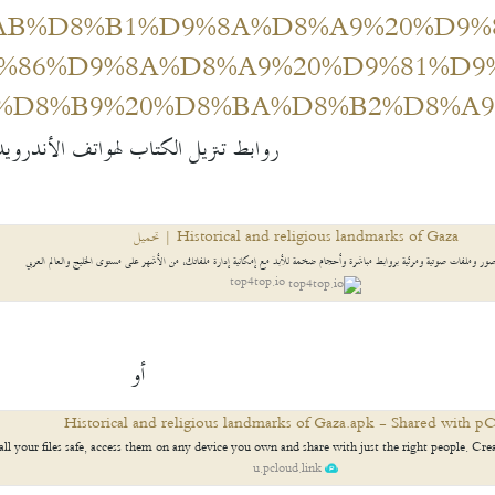
AB%D8%B1%D9%8A%D8%A9%20%D9%
%86%D9%8A%D8%A9%20%D9%81%D9
%D8%B9%20%D8%BA%D8%B2%D8%A9
روابط تنزيل الكتاب لهواتف الأندرويد
Historical and religious landmarks of Gaza | تحميل
ر وملفات صوتية ومرئية بروابط مباشرة وأحجام ضخمة للأبد مع إمكانية إدارة ملفاتك، من الأشهر على مستوى الخليج والعالم العربي
top4top.io
أو
Historical and religious landmarks of Gaza.apk - Shared with p
all your files safe, access them on any device you own and share with just the right people. Cre
u.pcloud.link