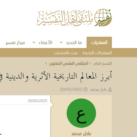
المنتديات
ما الجديد
الأعضاء
مركز تفسير
المشاركات الجديدة
بحث بالمنتديات
القسم العام
الملتقى العلمي المفتوح
أبرز المعالم التاريخية الأثرية والدين
ب
ت
عادل محمد
20/05/2025
ا
ا
د
ر
20/05/2025
ئ
ي
ع
ا
خ
ل
ا
م
ل
و
ب
ـ
عادل محمد
ض
د