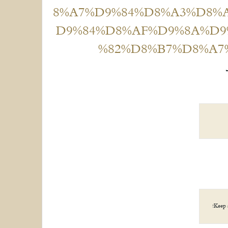
8%A7%D9%84%D8%A3%D8%
D9%84%D8%AF%D9%8A%D9
%82%D8%B7%D8%A7
Keep 